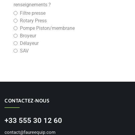
renseignements ?
Filtre presse
Rotary Press
Pompe Piston/membrane
Broyeur
Délayeur
SAV
CONTACTEZ-NOUS
+33 555 30 12 60
contact@faureequip.com