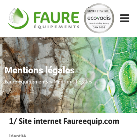
Aller
au
contenu
Mentions légales
Faure Équipements
>
Mentions légales
1/ Site internet Faureequip.com
Identité